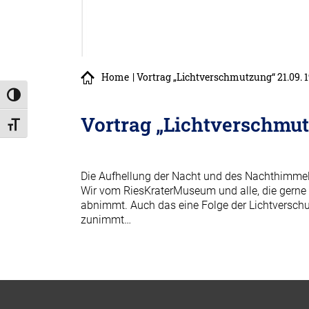
Home
| Vortrag „Lichtverschmutzung“ 21.09. 1
Umschalten auf hohe Kontraste
Vortrag „Lichtverschmutz
Schrift vergrößern
Die Aufhellung der Nacht und des Nachthimmel
Wir vom RiesKraterMuseum und alle, die gerne 
abnimmt. Auch das eine Folge der Lichtversch
zunimmt…