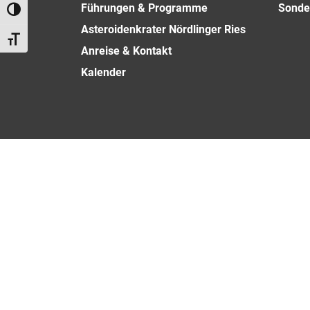
Führungen & Programme
Sonde
Umschalten auf hohe Kontraste
Asteroidenkrater Nördlinger Ries
Schrift vergrößern
Anreise & Kontakt
Kalender